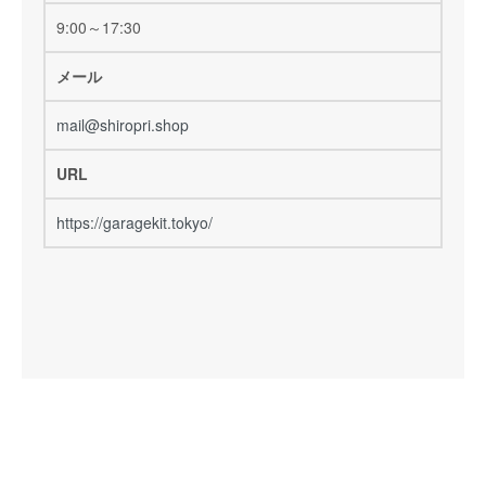
9:00～17:30
メール
mail@shiropri.shop
URL
https://garagekit.tokyo/