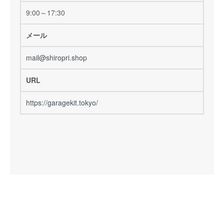
9:00～17:30
メール
mail@shiropri.shop
URL
https://garagekit.tokyo/