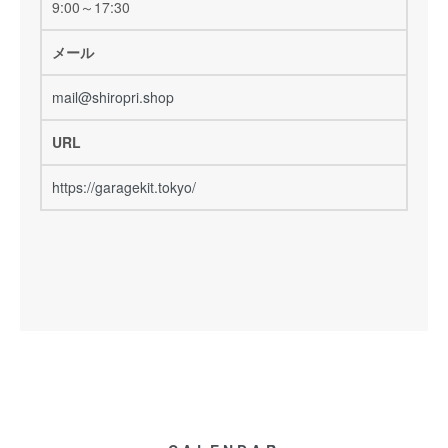
9:00～17:30
メール
mail@shiropri.shop
URL
https://garagekit.tokyo/