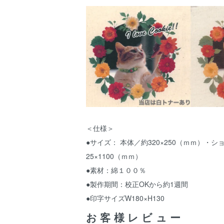
＜仕様＞
●サイズ： 本体／約320×250（ｍｍ）・
25×1100（ｍｍ）
●素材：綿１００％
●製作期間：校正OKから約1週間
●印字サイズW180×H130
お客様レビュー