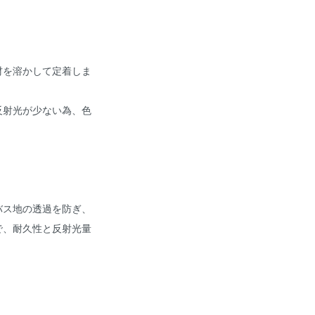
材を溶かして定着しま
反射光が少ない為、色
バス地の透過を防ぎ、
で、耐久性と反射光量