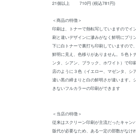
21個以上 710円 (税込781円)
＜商品の特徴＞
印刷は、トナーで熱転写していますのでイ
刷と違いデザインに滲みがなく鮮明にプリン
下に白トナーで裏打ち印刷していますので
鮮明に見え、色移りがありません。５色ト
ンタ、シアン、ブラック、ホワイト）で印
店のように３色（イエロー、マゼンタ、シ
違い黒の締まりと白の鮮明さが違います。
きないフルカラーの印刷ができます
＜当店の特徴＞
従来はスクリーン印刷が主流だったキャン
版代が必要なため、ある一定の部数がなけ