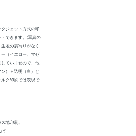
ンクジェット方式の印
トできます。;写真の
、生地の裏写りがなく
ナー（イエロー、マゼ
刷していませので、他
アン）＋透明（白）と
シルク印刷では表現で
バス地印刷。
れば