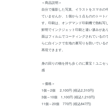
＜商品説明＞
自分で撮影した写真、イラストをスマホの
ていませんか、１個から１点もののトート
す。印刷は、オンデマンド印刷機で熱転写
鮮明でインクジェット印刷と違い滲みがあ
面はフィルムでコーティングされているの
らに白インクで生地の裏写りを防いでいる
再現できます。
身の回りの物を持ち歩くのに重宝！ユニセ
感
＜価格＞
1個～2個 2,100円 (税込2,310円)
3個～10個 1,100円 (税込1,210円)
11個～20個 770円 (税込847円)