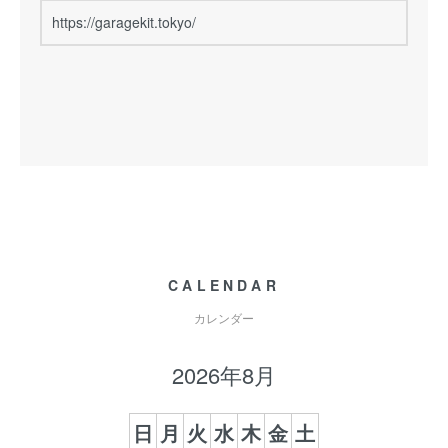
https://garagekit.tokyo/
CALENDAR
カレンダー
2026年8月
日
月
火
水
木
金
土