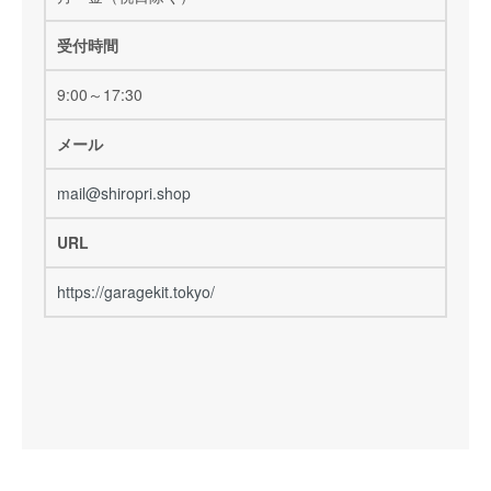
受付時間
9:00～17:30
メール
mail@shiropri.shop
URL
https://garagekit.tokyo/