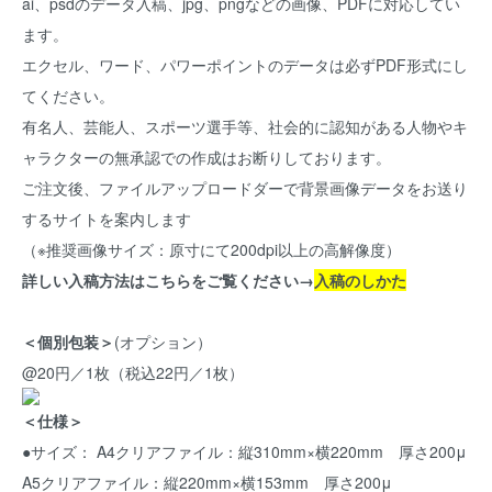
ai、psdのデータ入稿、jpg、pngなどの画像、PDFに対応してい
ます。
エクセル、ワード、パワーポイントのデータは必ずPDF形式にし
てください。
有名人、芸能人、スポーツ選手等、社会的に認知がある人物やキ
ャラクターの無承認での作成はお断りしております。
ご注文後、ファイルアップロードダーで背景画像データをお送り
するサイトを案内します
（※推奨画像サイズ：原寸にて200dpi以上の高解像度）
詳しい入稿方法はこちらをご覧ください→
入稿のしかた
＜個別包装＞
(オプション）
@20円／1枚（税込22円／1枚）
＜仕様＞
●サイズ： A4クリアファイル：縦310mm×横220mm 厚さ200μ
A5クリアファイル：縦220mm×横153mm 厚さ200μ