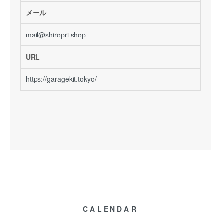
メール
mail@shiropri.shop
URL
https://garagekit.tokyo/
CALENDAR