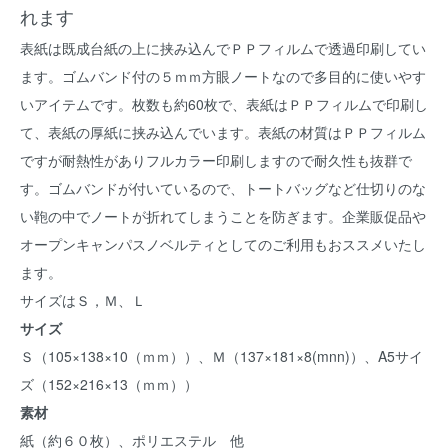
れます
表紙は既成台紙の上に挟み込んでＰＰフィルムで透過印刷してい
ます。ゴムバンド付の５ｍｍ方眼ノートなので多目的に使いやす
いアイテムです。枚数も約60枚で、表紙はＰＰフィルムで印刷し
て、表紙の厚紙に挟み込んでいます。表紙の材質はＰＰフィルム
ですが耐熱性がありフルカラー印刷しますので耐久性も抜群で
す。ゴムバンドが付いているので、トートバッグなど仕切りのな
い鞄の中でノートが折れてしまうことを防ぎます。企業販促品や
オープンキャンパスノベルティとしてのご利用もおススメいたし
ます。
サイズはＳ，Ｍ、Ｌ
サイズ
Ｓ（105×138×10（ｍｍ））、Ｍ（137×181×8(mnn)）、A5サイ
ズ（152×216×13（ｍｍ））
素材
紙（約６０枚）、ポリエステル 他