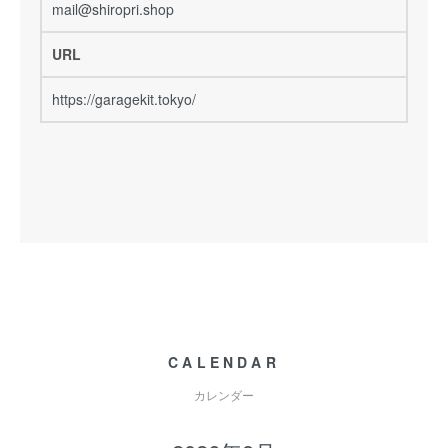
mail@shiropri.shop
URL
https://garagekit.tokyo/
CALENDAR
カレンダー