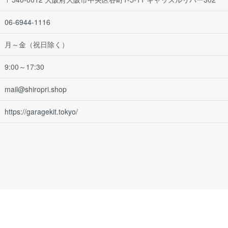
06-6944-1116
月～金（祝日除く）
9:00～17:30
mail@shiropri.shop
https://garagekit.tokyo/