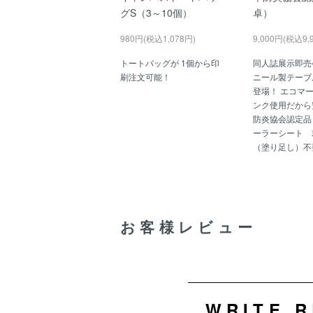
グS（3～10個）
卓）
980円(税込1,078円)
9,000円(税込9,
トートバッグが 1個から印
同人誌展示即売
刷注文可能！
ニール製テーブ
登場！ エコマ
ンク使用だから
防炎協会認定品
ーラーシート 
（塗り足し）不
お客様レビュー
WRITE 