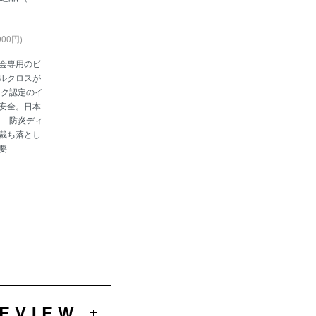
900円)
会専用のビ
ルクロスが
ーク認定のイ
安全。日本
 防炎ディ
裁ち落とし
要
REVIEW