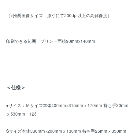
（※推奨画像サイズ：原寸にて200dpi以上の高解像度）
印刷できる範囲 プリント面積90mmx140mm
＜仕様＞
●サイズ：Ｍサイズ本体400mm×315mmｘ170mm 持ち手30mm
ｘ530mm 12ℓ
Sサイズ本体330mm×200mmｘ130mm 持ち手25mmｘ350mm