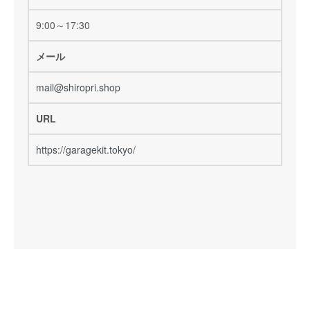
9:00～17:30
メール
mail@shiropri.shop
URL
https://garagekit.tokyo/