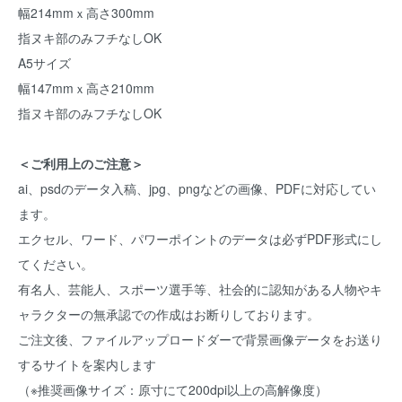
幅214mmｘ高さ300mm
指ヌキ部のみフチなしOK
A5サイズ
幅147mmｘ高さ210mm
指ヌキ部のみフチなしOK
＜ご利用上のご注意＞
ai、psdのデータ入稿、jpg、pngなどの画像、PDFに対応してい
ます。
エクセル、ワード、パワーポイントのデータは必ずPDF形式にし
てください。
有名人、芸能人、スポーツ選手等、社会的に認知がある人物やキ
ャラクターの無承認での作成はお断りしております。
ご注文後、ファイルアップロードダーで背景画像データをお送り
するサイトを案内します
（※推奨画像サイズ：原寸にて200dpi以上の高解像度）