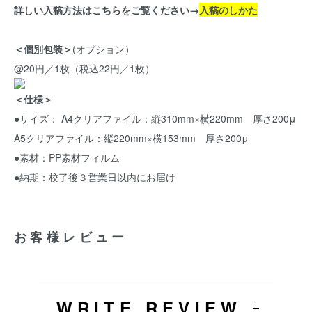
詳しい入稿方法はこちらをご覧ください→
入稿のしかた
＜個別包装＞
(オプション）
@20円／1枚（税込22円／1枚）
＜仕様＞
●サイズ： A4クリアファイル：縦310mm×横220mm 厚さ200μ
A5クリアファイル：縦220mm×横153mm 厚さ200μ
●素材：PP素材フィルム
●納期：校了後３営業日以内にお届け
お客様レビュー
WRITE REVIEW