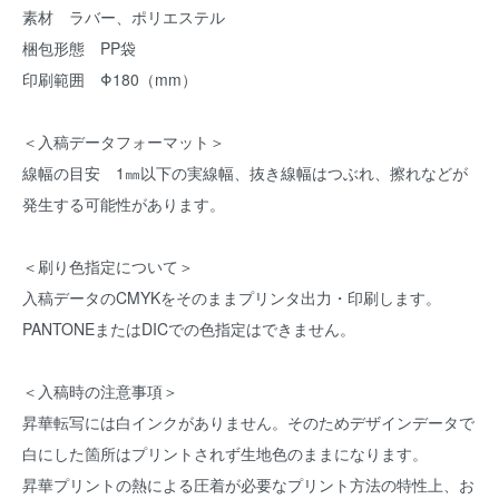
素材 ラバー、ポリエステル
梱包形態 PP袋
印刷範囲 Φ180（mm）
＜入稿データフォーマット＞
線幅の目安 1㎜以下の実線幅、抜き線幅はつぶれ、擦れなどが
発生する可能性があります。
＜刷り色指定について＞
入稿データのCMYKをそのままプリンタ出力・印刷します。
PANTONEまたはDICでの色指定はできません。
＜入稿時の注意事項＞
昇華転写には白インクがありません。そのためデザインデータで
白にした箇所はプリントされず生地色のままになります。
昇華プリントの熱による圧着が必要なプリント方法の特性上、お