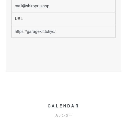
mail@shiropri.shop
URL
https://garagekit.tokyo/
CALENDAR
カレンダー