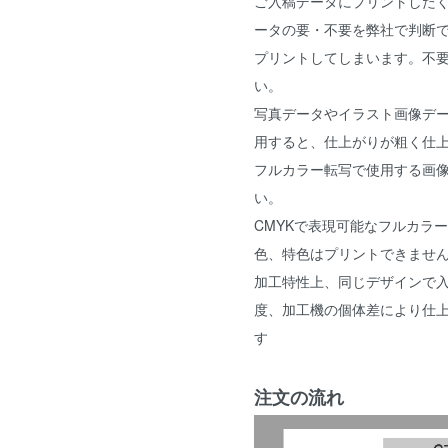
ご入稿データにプリントした
ータの要・不要を弊社で判断
プリントしてしまいます。不
い。
写真データやイラスト画像デ
用すると、仕上がりが粗く仕
フルカラー転写で使用する画像は
い。
CMYKで表現可能なフルカラ
色、特色はプリントできませ
加工特性上、同じデザインで
度、加工機の個体差により仕
す
注文の流れ