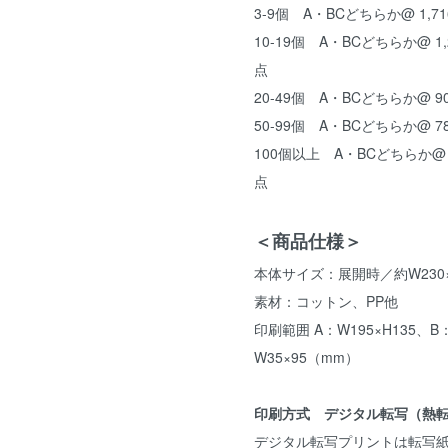
3-9個 A・BCどちらか@ 1,71
10-19個 A・BCどちらか@ 1,2
点
20-49個 A・BCどちらか@ 90
50-99個 A・BCどちらか@ 78
100個以上 A・BCどちらか@ 7
点
＜商品仕様＞
本体サイズ：展開時／約W230×
素材：コットン、PP他
印刷範囲 A：W195×H135、B
W35×95（mm）
印刷方式 デジタル転写（熱
デジタル転写プリントは転写