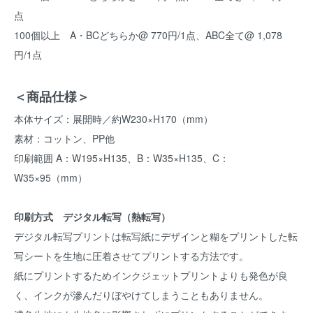
点
100個以上 A・BCどちらか@ 770円/1点、ABC全て@ 1,078
円/1点
＜商品仕様＞
本体サイズ：展開時／約W230×H170（mm）
素材：コットン、PP他
印刷範囲 A：W195×H135、B：W35×H135、C：
W35×95（mm）
印刷方式 デジタル転写（熱転写）
デジタル転写プリントは転写紙にデザインと糊をプリントした転
写シートを生地に圧着させてプリントする方法です。
紙にプリントするためインクジェットプリントよりも発色が良
く、インクが滲んだりぼやけてしまうこともありません。