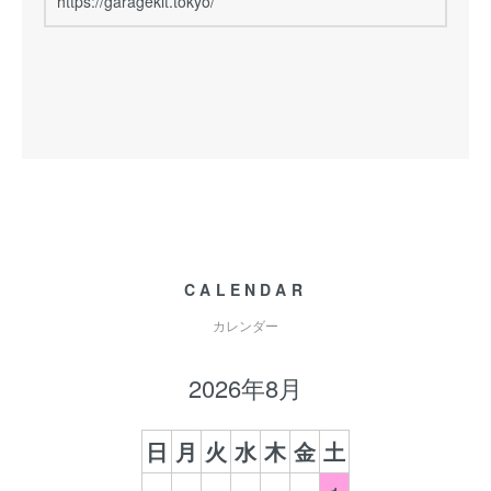
https://garagekit.tokyo/
CALENDAR
カレンダー
2026年8月
日
月
火
水
木
金
土