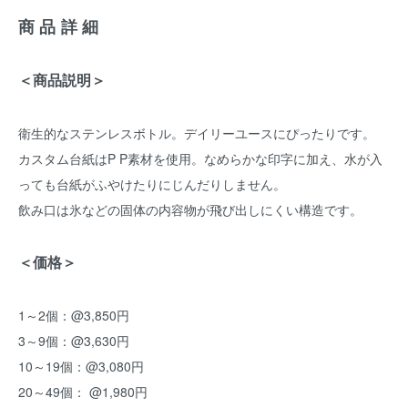
商品詳細
＜商品説明＞
衛生的なステンレスボトル。デイリーユースにぴったりです。
カスタム台紙はP P素材を使用。なめらかな印字に加え、水が入
っても台紙がふやけたりにじんだりしません。
飲み口は氷などの固体の内容物が飛び出しにくい構造です。
＜価格＞
1～2個：@3,850円
3～9個：@3,630円
10～19個：@3,080円
20～49個： @1,980円