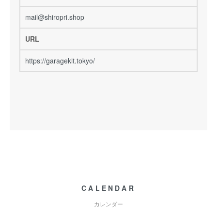
mail@shiropri.shop
URL
https://garagekit.tokyo/
CALENDAR
カレンダー