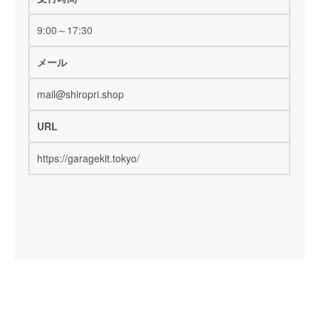
9:00～17:30
メール
mail@shiropri.shop
URL
https://garagekit.tokyo/