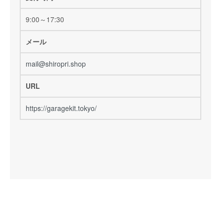
9:00～17:30
メール
mail@shiropri.shop
URL
https://garagekit.tokyo/